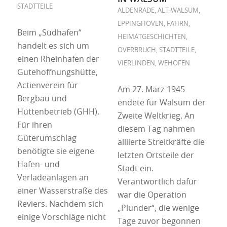
STADTTEILE
ALDENRADE
,
ALT-WALSUM
,
EPPINGHOVEN
,
FAHRN
,
Beim „Südhafen“
HEIMATGESCHICHTEN
,
handelt es sich um
OVERBRUCH
,
STADTTEILE
,
einen Rheinhafen der
VIERLINDEN
,
WEHOFEN
Gutehoffnungshütte,
Actienverein für
Am 27. März 1945
Bergbau und
endete für Walsum der
Hüttenbetrieb (GHH).
Zweite Weltkrieg. An
Für ihren
diesem Tag nahmen
Güterumschlag
alliierte Streitkräfte die
benötigte sie eigene
letzten Ortsteile der
Hafen- und
Stadt ein.
Verladeanlagen an
Verantwortlich dafür
einer Wasserstraße des
war die Operation
Reviers. Nachdem sich
„Plunder“, die wenige
einige Vorschläge nicht
Tage zuvor begonnen