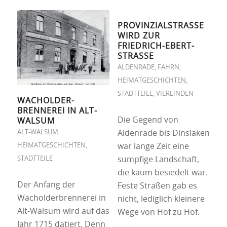
PROVINZIALSTRASSE W
IRD ZUR F
RIEDRICH-EBERT-S
TRASSE
ALDENRADE
,
FAHRN
,
HEIMATGESCHICHTEN
,
STADTTEILE
,
VIERLINDEN
WACHOLDER-
BRENNEREI IN ALT-
Die Gegend von
WALSUM
ALT-WALSUM
,
Aldenrade bis Dinslaken
HEIMATGESCHICHTEN
,
war lange Zeit eine
STADTTEILE
sumpfige Landschaft,
die kaum besiedelt war.
Der Anfang der
Feste Straßen gab es
Wacholderbrennerei in
nicht, lediglich kleinere
Alt-Walsum wird auf das
Wege von Hof zu Hof.
Jahr 1715 datiert. Denn