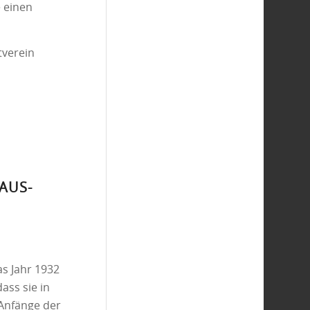
 einen
tverein
AUS-S
as Jahr 1932
ass sie in
 Anfänge der