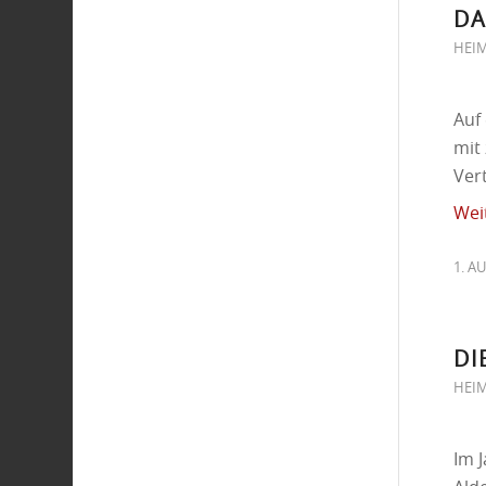
DA
HEI
Auf
mit
Ver
Wei
1. A
DI
HEI
Im 