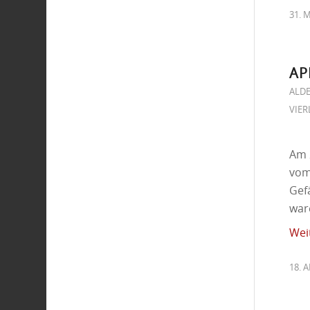
31. 
AP
ALD
VIER
Am 
vom
Gef
war
Wei
18. 