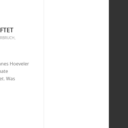
FTET
ERBRUCH
,
nnes Hoeveler
nate
et. Was