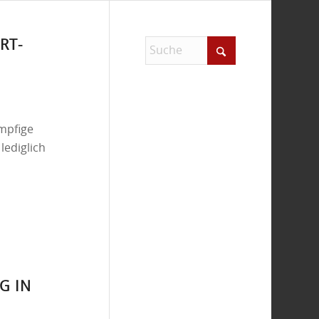
T-S
umpfige
lediglich
G IN