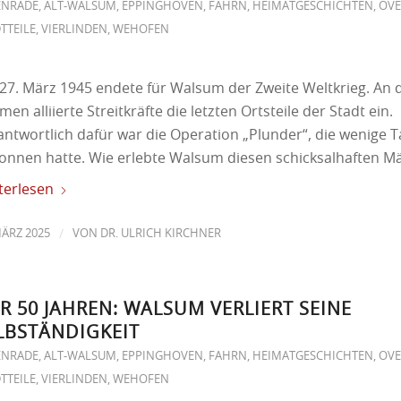
ENRADE
,
ALT-WALSUM
,
EPPINGHOVEN
,
FAHRN
,
HEIMATGESCHICHTEN
,
OV
TTEILE
,
VIERLINDEN
,
WEHOFEN
27. März 1945 endete für Walsum der Zweite Weltkrieg. An 
en alliierte Streitkräfte die letzten Ortsteile der Stadt ein.
antwortlich dafür war die Operation „Plunder“, die wenige 
onnen hatte. Wie erlebte Walsum diesen schicksalhaften M
terlesen
/
MÄRZ 2025
VON
DR. ULRICH KIRCHNER
R 50 JAHREN: WALSUM VERLIERT SEINE
LBSTÄNDIGKEIT
ENRADE
,
ALT-WALSUM
,
EPPINGHOVEN
,
FAHRN
,
HEIMATGESCHICHTEN
,
OV
TTEILE
,
VIERLINDEN
,
WEHOFEN