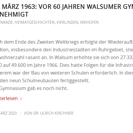
. MÄRZ 1963: VOR 60 JAHREN WALSUMER G
NEHMIGT
ENRADE
,
HEIMATGESCHICHTEN
,
VIERLINDEN
,
WEHOFEN
h dem Ende des Zweiten Weltkriegs erfolgte der Wiederaufba
dten, insbesondere den Industriestädten im Ruhrgebiet, stie
wohnerzahl rasant an. In Walsum erhöhte sie sich von 27.33
 auf 49.600 im Jahre 1966. Dies hatte Folgen für die Infrastr
erem war der Bau von weiteren Schulen erforderlich. In di
den neun Schulneubauten fertiggestellt.
 Gymnasium gab es noch nicht.
terlesen
/
MÄRZ 2023
VON
DR. ULRICH KIRCHNER