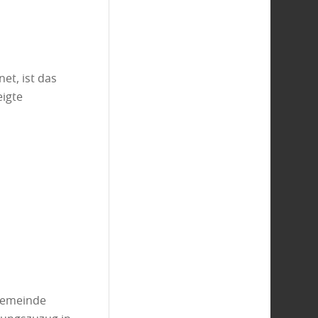
et, ist das
eigte
 Gemeinde