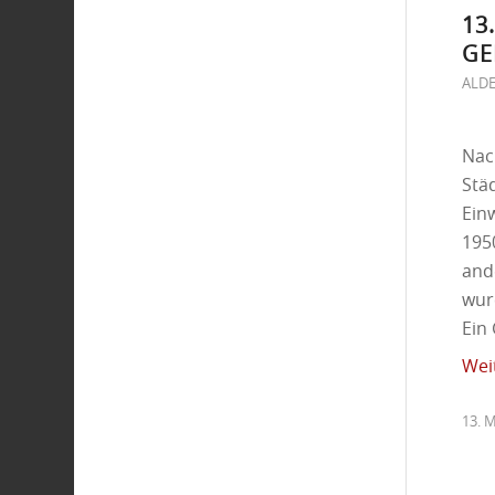
13
GE
ALD
Nac
Stä
Ein
1950
and
wur
Ein
Wei
13. 