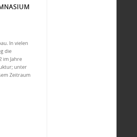
YMNASIUM
u. In vielen
g die
2 im Jahre
uktur; unter
esem Zeitraum