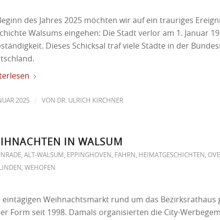
Beginn des Jahres 2025 möchten wir auf ein trauriges Ereigni
chichte Walsums eingehen: Die Stadt verlor am 1. Januar 19
ständigkeit. Dieses Schicksal traf viele Städte in der Bunde
tschland.
terlesen
/
ANUAR 2025
VON
DR. ULRICH KIRCHNER
IHNACHTEN IN WALSUM
ENRADE
,
ALT-WALSUM
,
EPPINGHOVEN
,
FAHRN
,
HEIMATGESCHICHTEN
,
OV
LINDEN
,
WEHOFEN
 eintägigen Weihnachtsmarkt rund um das Bezirksrathaus g
ser Form seit 1998. Damals organisierten die City-Werbegem