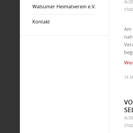
ALD
Walsumer Heimatverein e.V.
STAD
Kontakt
Am 
nahm
Ver
beg
Wei
14. 
VO
SE
ALD
STAD