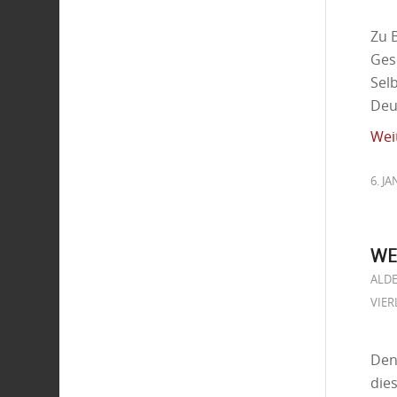
Zu 
Ges
Selb
Deu
Wei
6. J
WE
ALD
VIER
Den
die