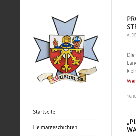
PR
TR
ALD
Die
Land
kle
Wei
16. J
Startseite
„P
Heimatgeschichten
W