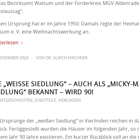
 das Bezirksamt Walsum und der Förderkreis MGV Aldenrade
kolaustag“.
nen Ursprung hat er im Jahre 1950: Damals regte der Heima
sum e. V. eine Weihnachtswerbung an.
terlesen
/
NOVEMBER 2024
VON
DR. ULRICH KIRCHNER
E „WEISSE SIEDLUNG“ – AUCH ALS „MICKY-M
DLUNG“ BEKANNT – WIRD 90!
MATGESCHICHTEN
,
STADTTEILE
,
VIERLINDEN
 Ursprünge der „weißen Siedlung“ in Vierlinden reichen in d
ck. Fertiggestellt wurden die Häuser im folgenden Jahr, so d
em Jahr 90 Jahre existieren. Ein kurzer Rückblick soll an die