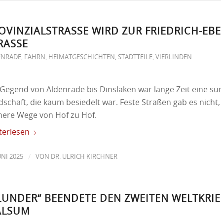
OVINZIALSTRASSE WIRD ZUR FRIEDRICH-EBER
ASSE
ENRADE
,
FAHRN
,
HEIMATGESCHICHTEN
,
STADTTEILE
,
VIERLINDEN
 Gegend von Aldenrade bis Dinslaken war lange Zeit eine s
schaft, die kaum besiedelt war. Feste Straßen gab es nicht, 
inere Wege von Hof zu Hof.
terlesen
/
UNI 2025
VON
DR. ULRICH KIRCHNER
LUNDER“ BEENDETE DEN ZWEITEN WELTKRIE
ALSUM