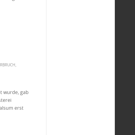
ERBRUCH
,
t wurde, gab
terei
alsum erst