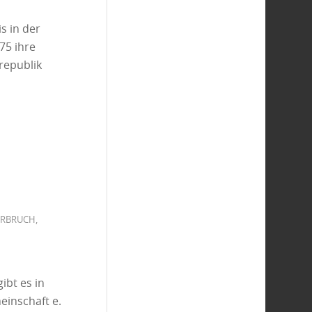
s in der
75 ihre
srepublik
ERBRUCH
,
ibt es in
einschaft e.