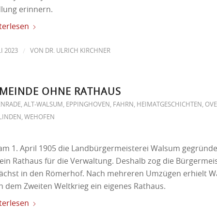
dlung erinnern.
terlesen
/
LI 2023
VON
DR. ULRICH KIRCHNER
MEINDE OHNE RATHAUS
ENRADE
,
ALT-WALSUM
,
EPPINGHOVEN
,
FAHRN
,
HEIMATGESCHICHTEN
,
OV
LINDEN
,
WEHOFEN
 am 1. April 1905 die Landbürgermeisterei Walsum gegründe
kein Rathaus für die Verwaltung. Deshalb zog die Bürgermeis
ächst in den Römerhof. Nach mehreren Umzügen erhielt W
h dem Zweiten Weltkrieg ein eigenes Rathaus.
terlesen