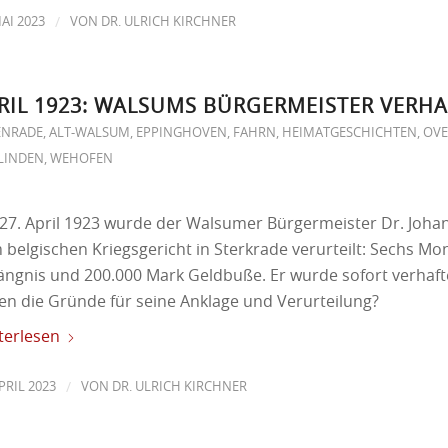
/
MAI 2023
VON
DR. ULRICH KIRCHNER
RIL 1923: WALSUMS BÜRGERMEISTER VERHA
ENRADE
,
ALT-WALSUM
,
EPPINGHOVEN
,
FAHRN
,
HEIMATGESCHICHTEN
,
OV
LINDEN
,
WEHOFEN
27. April 1923 wurde der Walsumer Bürgermeister Dr. Joha
 belgischen Kriegsgericht in Sterkrade verurteilt: Sechs Mo
ängnis und 200.000 Mark Geldbuße. Er wurde sofort verhaft
en die Gründe für seine Anklage und Verurteilung?
terlesen
/
APRIL 2023
VON
DR. ULRICH KIRCHNER