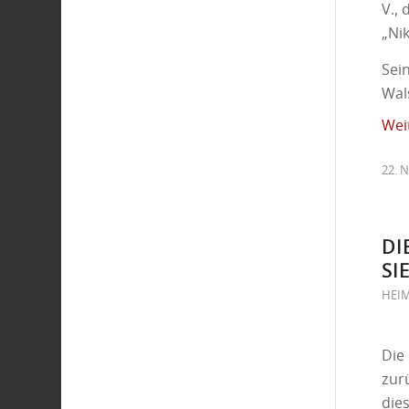
V.,
„Ni
Sei
Wal
Wei
22. 
DI
IE
HEI
Die
zurü
dies