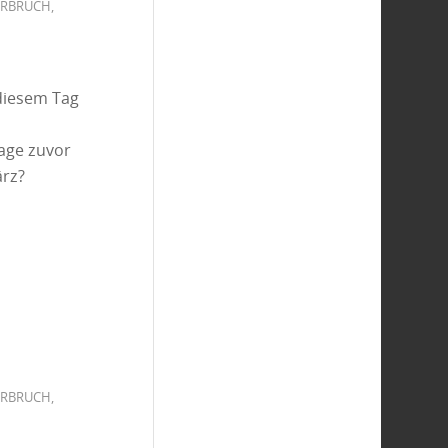
ERBRUCH
,
diesem Tag
Tage zuvor
ärz?
ERBRUCH
,