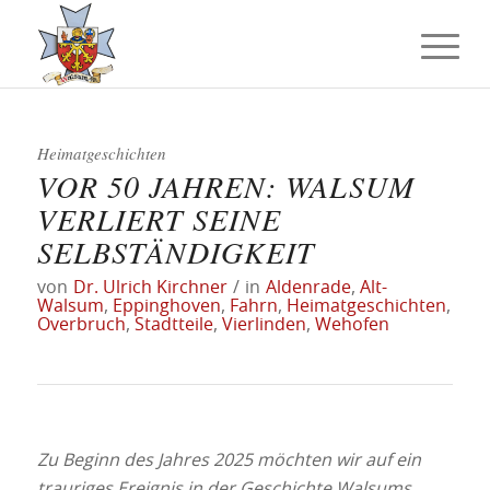
Heimatgeschichten
VOR 50 JAHREN: WALSUM
VERLIERT SEINE
SELBSTÄNDIGKEIT
von
Dr. Ulrich Kirchner
/
in
Aldenrade
,
Alt-
Walsum
,
Eppinghoven
,
Fahrn
,
Heimatgeschichten
,
Overbruch
,
Stadtteile
,
Vierlinden
,
Wehofen
Zu Beginn des Jahres 2025 möchten wir auf ein
trauriges Ereignis in der Geschichte Walsums