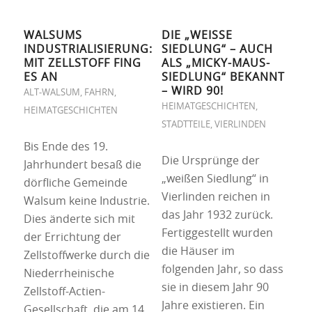
WALSUMS
DIE „WEISSE S
INDUSTRIALISIERUNG:
IEDLUNG“ – AUCH A
MIT ZELLSTOFF FING
LS „MICKY-MAUS-S
ES AN
IEDLUNG“ BEKANNT –
WIRD 90!
ALT-WALSUM
,
FAHRN
,
HEIMATGESCHICHTEN
,
HEIMATGESCHICHTEN
STADTTEILE
,
VIERLINDEN
Bis Ende des 19.
Die Ursprünge der
Jahrhundert besaß die
„weißen Siedlung“ in
dörfliche Gemeinde
Vierlinden reichen in
Walsum keine Industrie.
das Jahr 1932 zurück.
Dies änderte sich mit
Fertiggestellt wurden
der Errichtung der
die Häuser im
Zellstoffwerke durch die
folgenden Jahr, so dass
Niederrheinische
sie in diesem Jahr 90
Zellstoff-Actien-
Jahre existieren. Ein
Gesellschaft, die am 14.