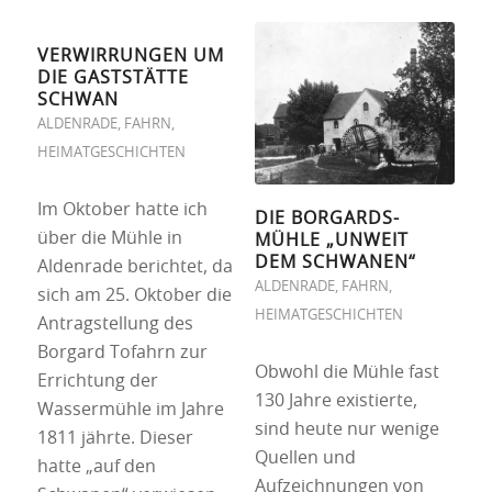
VERWIRRUNGEN UM
DIE GASTSTÄTTE
SCHWAN
ALDENRADE
,
FAHRN
,
HEIMATGESCHICHTEN
Im Oktober hatte ich
DIE BORGARDS-
über die Mühle in
MÜHLE „UNWEIT
DEM SCHWANEN“
Aldenrade berichtet, da
ALDENRADE
,
FAHRN
,
sich am 25. Oktober die
HEIMATGESCHICHTEN
Antragstellung des
Borgard Tofahrn zur
Obwohl die Mühle fast
Errichtung der
130 Jahre existierte,
Wassermühle im Jahre
sind heute nur wenige
1811 jährte. Dieser
Quellen und
hatte „auf den
Aufzeichnungen von