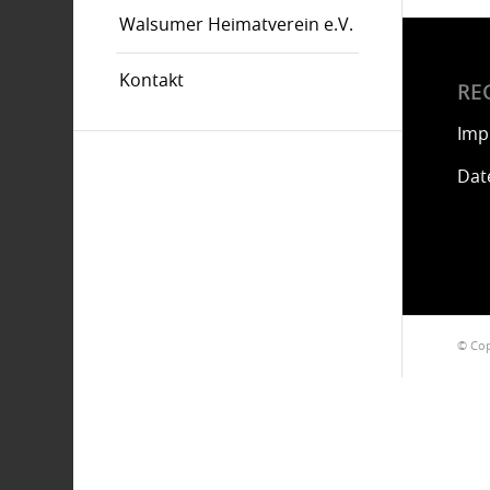
Walsumer Heimatverein e.V.
Kontakt
RE
Imp
Dat
© Cop