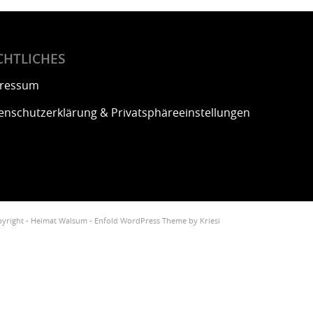
CHTLICHES
ressum
enschutzerklärung & Privatsphäreeinstellungen
yright -
Heimat Walsum
-
Enfold WordPress Theme by Kriesi