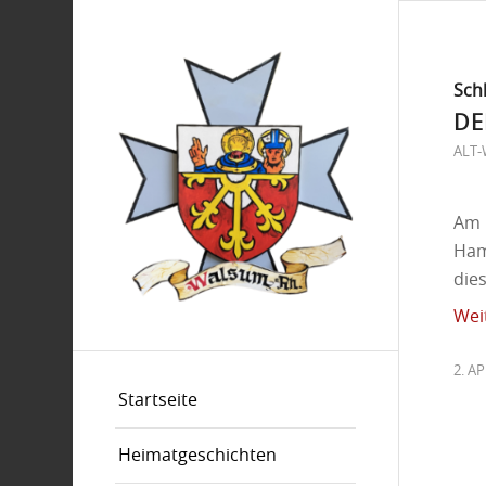
Sch
DE
ALT
Am 
Ham
die
Wei
2. A
Startseite
Heimatgeschichten